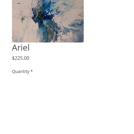
Ariel
Price
$225.00
Quantity
*
Add to Cart
9x12 acrylic paint pour on canvas.