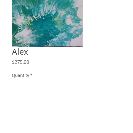
Alex
Price
$275.00
Quantity
*
Add to Cart
16x20 acrylic paint pour on canvas.